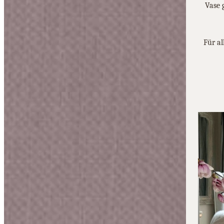
Vase 
Für al