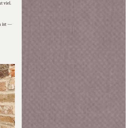
 viel.
n ist —