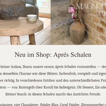
Neu im Shop: Aprés Schalen
chöner Anlass, Ihnen unsere neuen
Aprés Schalen
vorzustellen — de
n denselben Charme wie diese Blüten: farbenfroh, verspielt und irge
r richtig. In verschiedenen Größen und den unterschiedlichsten Pai
ern — von Buttergelb über Korall bis Salbeigrün. Ob Dessert, Eis ode
kleiner Snack: in diesen Schalen macht das Anrichten Freude.
arianten, vier Charaktere:
Paisley Blue
,
Coral Paisley
,
Zitronensorbet
u