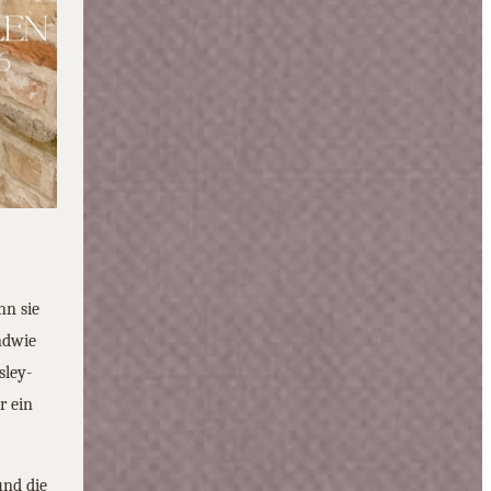
nn sie
ndwie
sley-
r ein
nd die