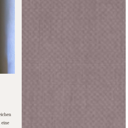
eichen
 eine