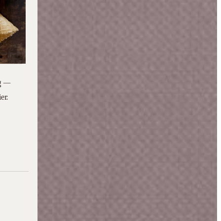
ng —
er.