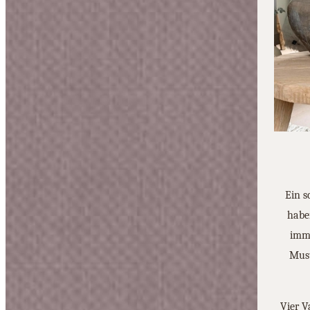
Ein s
habe
imme
Must
Vier V