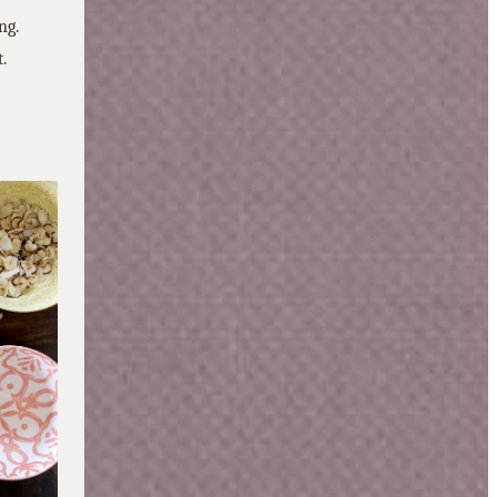
ng.
.