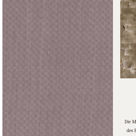
Die M
des 